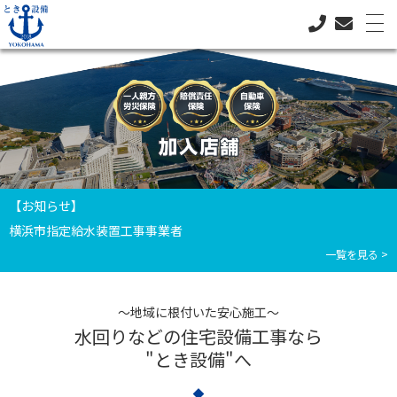
【お知らせ】
横浜市指定給水装置工事事業者
一覧を見る >
Top
～地域に根付いた安心施工～
水回りなどの住宅設備工事なら
とき設備とは
"とき設備"へ
サービス内容