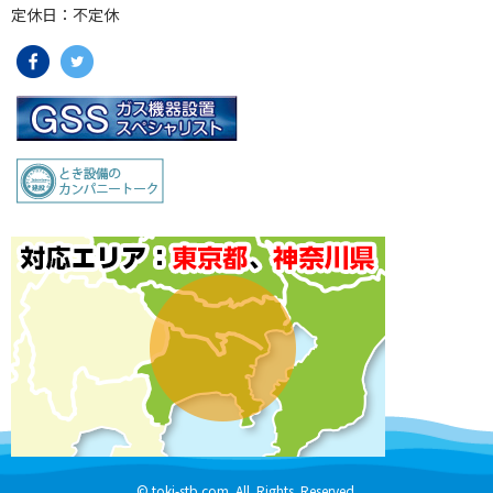
定休日：不定休
©
toki-stb.com
All Rights Reserved.