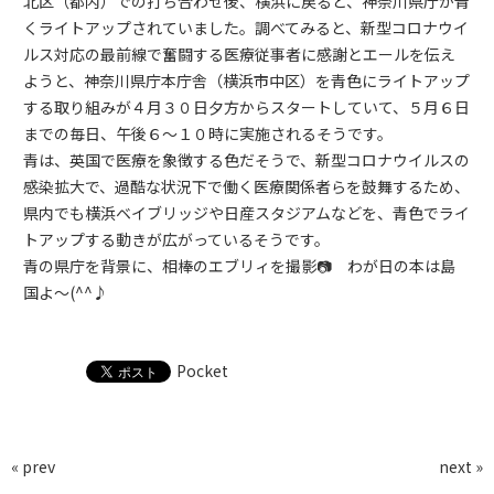
北区（都内）での打ち合わせ後、横浜に戻ると、神奈川県庁が青
くライトアップされていました。調べてみると、新型コロナウイ
ルス対応の最前線で奮闘する医療従事者に感謝とエールを伝え
ようと、神奈川県庁本庁舎（横浜市中区）を青色にライトアップ
する取り組みが４月３０日夕方からスタートしていて、５月６日
までの毎日、午後６～１０時に実施されるそうです。
青は、英国で医療を象徴する色だそうで、新型コロナウイルスの
感染拡大で、過酷な状況下で働く医療関係者らを鼓舞するため、
県内でも横浜ベイブリッジや日産スタジアムなどを、青色でライ
トアップする動きが広がっているそうです。
青の県庁を背景に、相棒のエブリィを撮影📷 わが日の本は島
国よ～(^^♪
Pocket
« prev
next »