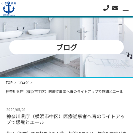
ブログ
Top
とき設備とは
サービス内容
TOP
>
ブログ
>
施工実績
神奈川県庁（横浜市中区）医療従事者へ青のライトアップで感謝とエール
お知らせ
ブログ
2020/05/01
神奈川県庁（横浜市中区）医療従事者へ青のライトアッ
お問い合わせ
プで感謝とエール
会社案内